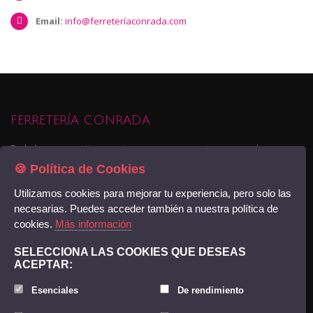
Email:
info@ferreteríaconrada.com
FERRETERÍA CONRADA
Todo lo que necesitas para tu empresa o proyectos personales,
pequeña maquinaria, materiales para la contrucción o reforma de tu
🍪 Política de Cookies
viviendao negocio, pintura , servicios de transporte y logística... Ven a
Utilizamos cookies para mejorar tu experiencia, pero solo las
conocernos
Encuéntranos
necesarias. Puedes acceder también a nuestra política de
cookies.
Más información
© Copyright 2018. Ediciones DMTConecta. -
Acceso
SELECCIONA LAS COOKIES QUE DESEAS
ACEPTAR:
CONTACTO
Esenciales
De rendimiento
(+34) 922 863 030