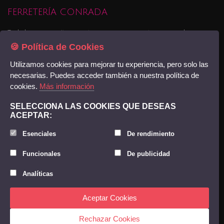
FERRETERÍA CONRADA
Todo lo que necesitas para tu empresa o proyectos personales,
pequeña maquinaria, materiales para la contrucción o reforma de tu
🍪 Política de Cookies
viviendao negocio, pintura , servicios de transporte y logística... Ven a
Utilizamos cookies para mejorar tu experiencia, pero solo las
conocernos
Encuéntranos
necesarias. Puedes acceder también a nuestra política de
cookies.
Más información
© Copyright 2018. Ediciones DMTConecta. -
Acceso
SELECCIONA LAS COOKIES QUE DESEAS
ACEPTAR:
CONTACTO
Esenciales
De rendimiento
(+34) 922 863 030
Funcionales
De publicidad
INFORMACIÓN
Analíticas
Política de Privacidad
Aceptar Cookies
Aviso Legal
Rechazar Cookies