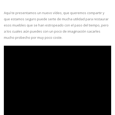
Aquí te presentamos un nuevo vídeo, que queremos compartir y
que estamos seguro puede serte de mucha utilidad para restaurar
esos muebles que se han estropeado con el paso del tiempo, pero
a los cuales aún puedes con un poco de imaginación sacarles
mucho probecho por muy poco coste.