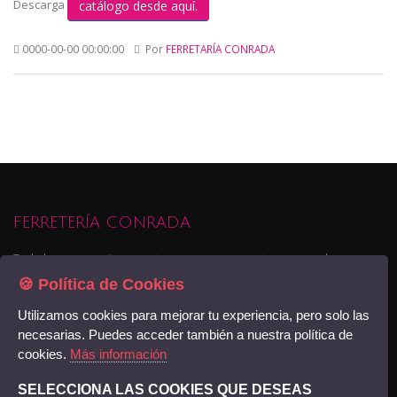
Descarga
catálogo desde aquí.
0000-00-00 00:00:00
Por
FERRETARÍA CONRADA
FERRETERÍA CONRADA
Todo lo que necesitas para tu empresa o proyectos personales,
pequeña maquinaria, materiales para la contrucción o reforma de tu
🍪 Política de Cookies
viviendao negocio, pintura , servicios de transporte y logística... Ven a
Utilizamos cookies para mejorar tu experiencia, pero solo las
conocernos
Encuéntranos
necesarias. Puedes acceder también a nuestra política de
cookies.
Más información
© Copyright 2018. Ediciones DMTConecta. -
Acceso
SELECCIONA LAS COOKIES QUE DESEAS