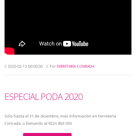
2020-02-12 00:00:00
Por
FERRETARÍA CONRADA
ESPECIAL PODA 2020
Sólo hasta el 31 de diciembre, más información en Ferretería
Conrada, o llamando al 922n 863 030.