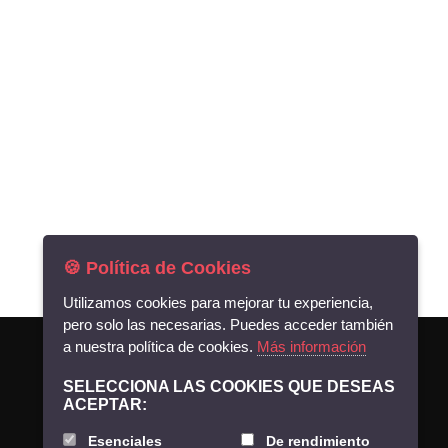
🍪 Política de Cookies
Utilizamos cookies para mejorar tu experiencia,
pero solo las necesarias. Puedes acceder también
a nuestra política de cookies.
Más información
CONTACTO
SELECCIONA LAS COOKIES QUE DESEAS
(+34) 922 863 030
ACEPTAR:
Esenciales
De rendimiento