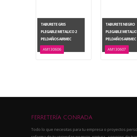
TABURETE GRIS
TABURETE NEGRO
PLEGABLE METALICO 2
PLEGABLE METALIC
PELDAÑOS AIRMEC
PELDAÑOS AIRMEC
AM130606
AM130607
FERRETERÍA CONRADA
Todo lo que necesitas para tu empresa o proyectos perso
reforma de tu viviendao negocio, pintura , servicios de tra