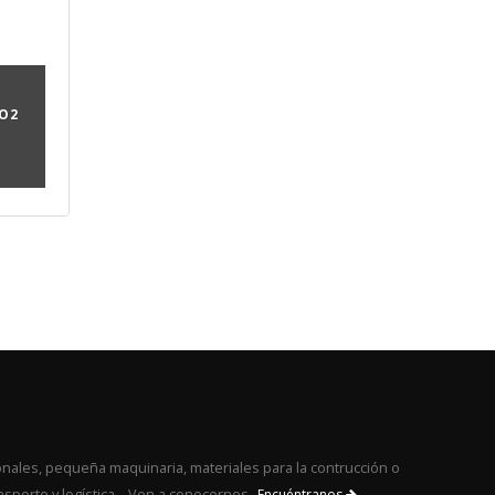
O 2
nales, pequeña maquinaria, materiales para la contrucción o
nsporte y logística... Ven a conocernos
Encuéntranos