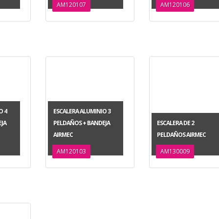
AM120107
AM120106
O 4
ESCALERA ALUMINIO 3
JA
PELDAÑOS + BANDEJA
ESCALERA DE 2
AIRMEC
PELDAÑOS AIRMEC
AM120103
AM130009