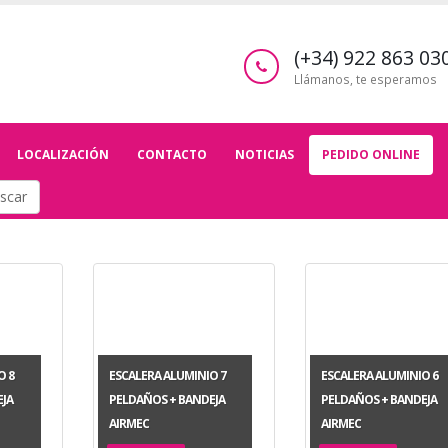
(+34) 922 863 03
Llámanos, te esperamos
LOCALIZACIÓN
CONTACTO
NOTICIAS
PEDIDO ONLINE
scar
O 8
ESCALERA ALUMINIO 7
ESCALERA ALUMINIO 6
JA
PELDAÑOS + BANDEJA
PELDAÑOS + BANDEJA
AIRMEC
AIRMEC