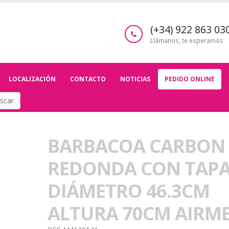
(+34) 922 863 03
Llámanos, te esperamos
LOCALIZACIÓN
CONTACTO
NOTICIAS
PEDIDO ONLINE
scar
BARBACOA CARBON
REDONDA CON TAP
DIÁMETRO 46.3CM
ALTURA 70CM AIRM