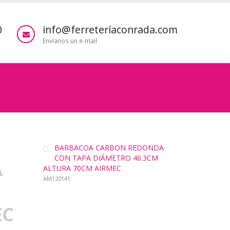
0
info@ferreteríaconrada.com
Envíanos un e-mail
BARBACOA CARBON REDONDA
CON TAPA DIÁMETRO 46.3CM
A
ALTURA 70CM AIRMEC
AM120141
EC