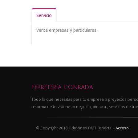
Servicio
Venta empresas y particulares.
FERRETERÍA CONRADA
Todo lo que necesitas para tu empresa o proyectos perso
reforma de tu viviendao negocio, pintura , servicios de tra
© Copyright 2018. Ediciones DMTConecta. -
Acceso