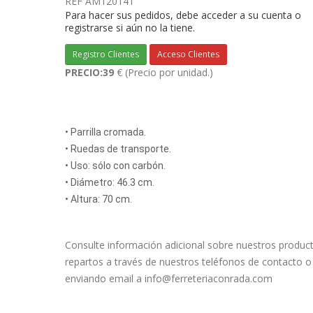
REF
AM120141
Para hacer sus pedidos, debe acceder a su cuenta o
registrarse si aún no la tiene.
Registro Clientes
Acceso Clientes
PRECIO:39
€
(Precio por unidad.)
• Parrilla cromada.
• Ruedas de transporte.
• Uso: sólo con carbón.
• Diámetro: 46.3 cm.
• Altura: 70 cm.
Consulte información adicional sobre nuestros produc
repartos a través de nuestros teléfonos de contacto o
enviando email a info@ferreteriaconrada.com