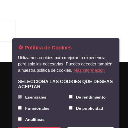
🍪 Política de Cookies
Utilizamos cookies para mejorar tu experiencia,
pero solo las necesarias. Puedes acceder también
a nuestra política de cookies.
Más información
CONTACTO
SELECCIONA LAS COOKIES QUE DESEAS
(+34) 922 863 030
ACEPTAR:
Esenciales
De rendimiento
INFORMACIÓN
Funcionales
De publicidad
Política de Privacidad
Analíticas
Aviso Legal