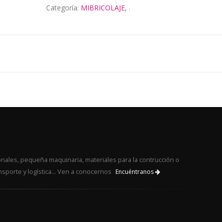
Categoría:
MIBRICOLAJE
,
.
nales, pequeña maquinaria, materiales para la contrucción o
nsporte y logística... Ven a conocernos
Encuéntranos