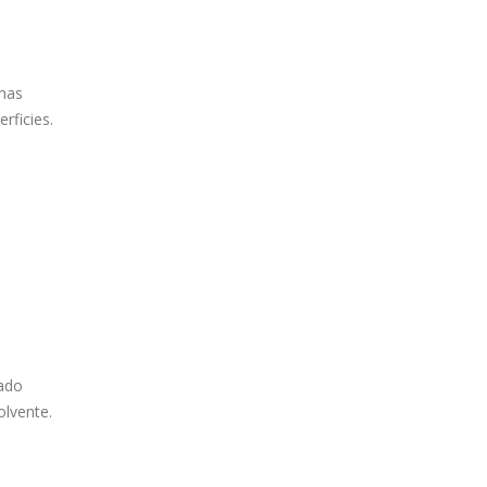
inas
rficies.
bado
olvente.