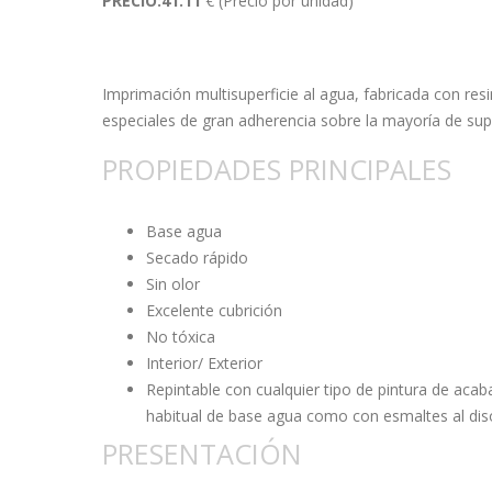
PRECIO:41.11
€
(Precio por unidad)
Imprimación multisuperficie al agua, fabricada con res
especiales de gran adherencia sobre la mayoría de supe
PROPIEDADES PRINCIPALES
Base agua
Secado rápido
Sin olor
Excelente cubrición
No tóxica
Interior/ Exterior
Repintable con cualquier tipo de pintura de aca
habitual de base agua como con esmaltes al dis
PRESENTACIÓN