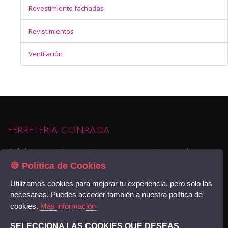
Revestimiento fachadas
Revistimientos
Ventilación
FERRETERÍA CONRADA
Todo lo que necesitas para tu empresa o proyectos personales,
pequeña maquinaria, materiales para la contrucción o reforma de tu
🍪 Política de Cookies
viviendao negocio, pintura , servicios de transporte y logística... Ven a
Utilizamos cookies para mejorar tu experiencia, pero solo las
conocernos
Encuéntranos
necesarias. Puedes acceder también a nuestra política de
cookies.
Más información
© Copyright 2018. Ediciones DMTConecta. -
Acceso
SELECCIONA LAS COOKIES QUE DESEAS