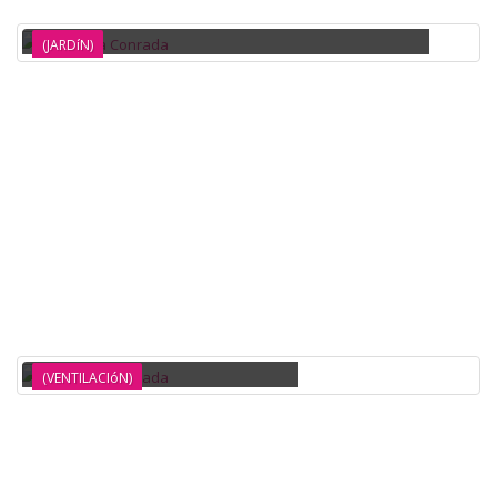
ALTURA 70CM AIRMEC
(JARDíN)
CLIMATIZADOR 7 LITROS 80W LARRYHOUSE
(VENTILACIóN)