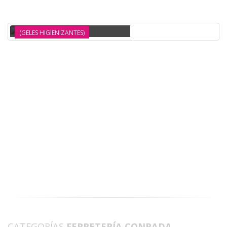
DISPENSADOR DE JABON 800ML BENOTTI
(GELES HIGIENIZANTES)
CATEGORÍAS
FERRETERÍA CONRADA