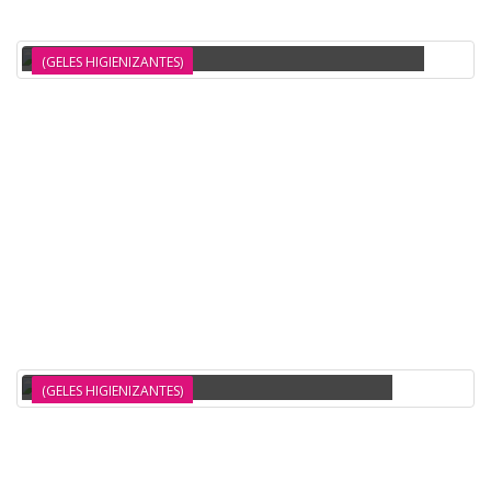
LITRO
(GELES HIGIENIZANTES)
DESINFECTANTE PARA SUPERFICIES 400 ML EN SPRAY EWENT
(GELES HIGIENIZANTES)