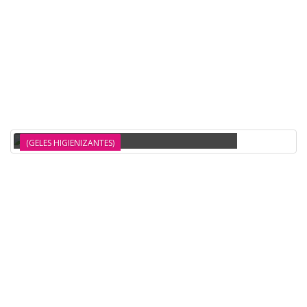
DESINFECTANTE PARA TODO TIPO DE SUPERFICIES EWENT
(GELES HIGIENIZANTES)