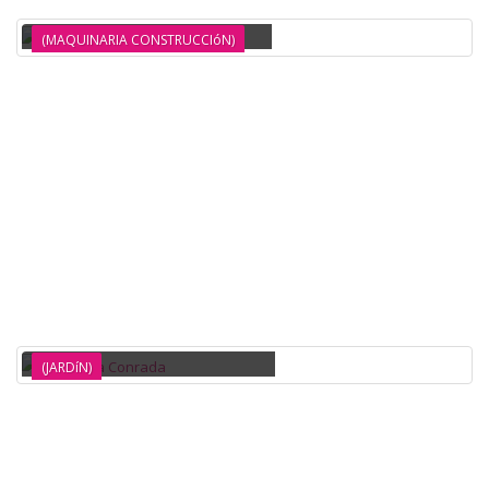
REMOVEDOR DE PINTURA 1.800W AICER
(MAQUINARIA CONSTRUCCIóN)
BARBACOA CARBON SERIE ADEJE AIRMEC
(JARDíN)