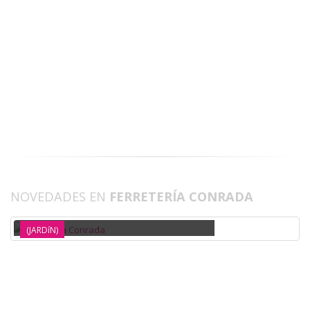
Descarga
NOVEDADES EN
FERRETERÍA CONRADA
ASPIRADOR-SOPLADOR GASOLINA 25.4 CC TAKUMA
(JARDíN)