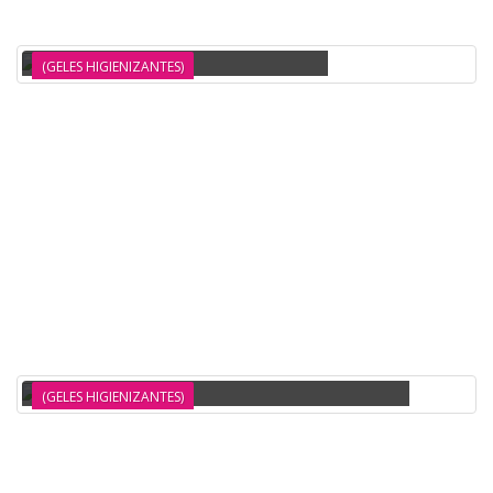
DISPENSADOR AUTOMATICO ALCOHOL BENOTTI
(GELES HIGIENIZANTES)
DISPENSADOR AUTOMATICO JABON Y GEL SANITARIO BENOTTI
(GELES HIGIENIZANTES)