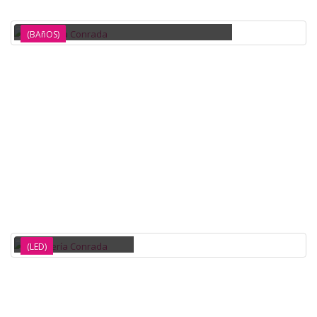
MAMPARA DUCHA PANEL 1 HOJA 6MM 70X195 BENOTTI
(BAñOS)
LUZ SOLAR LED 20W AIRMEC
(LED)